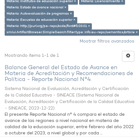
Materia: Institutos de educación superior ×
Materia: Licenciamiento ×
Materia: Estado de avance nacional ×
Materia: Autoevaluación de programas ×
Materia: Escuelas de educación superior ×
Materia: http://purl.org/pe-repo/ocde/ford#5.03.01 ×
xmlui.ArtifactBrowser.SimpleSearch.filter.type: info:eu-repo/semantics/article ×
Mostrar filtros avanzados
Mostrando ítems 1-1 de 1
Balance General del Estado de Avance en
Materia de Acreditación y Recomendaciones de
Política - Reporte Nacional N°4.
Sistema Nacional de Evaluación, Acreditación y Certificación
de la Calidad Educativa - SINEACE
(
Sistema Nacional de
Evaluación, Acreditación y Certificación de la Calidad Educativa
- SINEACE
,
2023-12-22
)
El presente Reporte Nacional n° 4 compara el estado de
avance de las regiones a nivel nacional en materia de
calidad de la educación superior, entre febrero del año 2022
a octubre del 2023, a nivel global y por cada ...