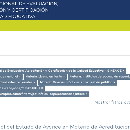
l de Evaluación, Acreditación y Certificación de la Calidad Educativa - SINEACE ×
nce nacional ×
Materia: Licenciamiento ×
Materia: Institutos de educación superi
rtunidades regionales ×
Materia: Buenas prácticas en la gestión pública ×
g/pe-repo/ocde/ford#5.03.01 ×
SimpleSearch.filter.type: info:eu-repo/semantics/article ×
Mostrar filtros a
al del Estado de Avance en Materia de Acreditació