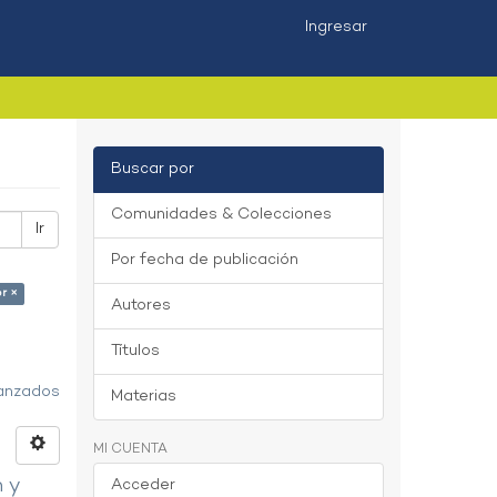
Ingresar
Buscar por
Comunidades & Colecciones
Ir
Por fecha de publicación
or ×
Autores
Títulos
vanzados
Materias
MI CUENTA
n y
Acceder