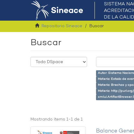
Repositorio Sineace
Buscar
Buscar
Autor: Sistema Naciona
Materia: Estado de ava
Materia: Brechas y opo
Materia: http://purl.or
xmlui.ArtifactBrowser.
Mostrando ítems 1-1 de 1
Balance Gener