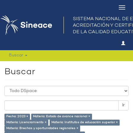
Camb
nave
Buscar
Buscar
Ir
Fecha: 2023 ×
Materia: Estado de avance nacional ×
Materia: Licenciamiento ×
Materia: Institutos de educación superior ×
Materia: Brechas y oportunidades regionales ×