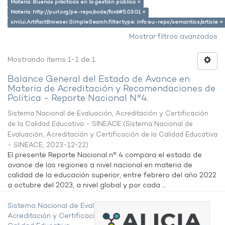
Materia: Buenas prácticas en la gestión pública ×
Materia: http://purl.org/pe-repo/ocde/ford#5.03.01 ×
xmlui.ArtifactBrowser.SimpleSearch.filter.type: info:eu-repo/semantics/article ×
Mostrar filtros avanzados
Mostrando ítems 1-1 de 1
Balance General del Estado de Avance en
Materia de Acreditación y Recomendaciones de
Política - Reporte Nacional N°4.
Sistema Nacional de Evaluación, Acreditación y Certificación
de la Calidad Educativa - SINEACE
(
Sistema Nacional de
Evaluación, Acreditación y Certificación de la Calidad Educativa
- SINEACE
,
2023-12-22
)
El presente Reporte Nacional n° 4 compara el estado de
avance de las regiones a nivel nacional en materia de
calidad de la educación superior, entre febrero del año 2022
a octubre del 2023, a nivel global y por cada ...
Sistema Nacional de Evaluación,
Acreditación y Certificación de la