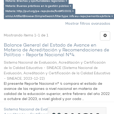
Materia: Brechas y oportunidades regionales ×
Materia: Buenas prácticas en la gestión pública ×
Materia: http://purl.org/pe-repo/ocde/ford#5.03.01 ×
xmlui.ArtifactBrowser.SimpleSearch.filter.type: info:eu-repo/semantics/article ×
Mostrar filtros avanzados
Mostrando ítems 1-1 de 1
Balance General del Estado de Avance en
Materia de Acreditación y Recomendaciones de
Política - Reporte Nacional N°4.
Sistema Nacional de Evaluación, Acreditación y Certificación
de la Calidad Educativa - SINEACE
(
Sistema Nacional de
Evaluación, Acreditación y Certificación de la Calidad Educativa
- SINEACE
,
2023-12-22
)
El presente Reporte Nacional n° 4 compara el estado de
avance de las regiones a nivel nacional en materia de
calidad de la educación superior, entre febrero del año 2022
a octubre del 2023, a nivel global y por cada ...
Sistema Nacional de Evaluación,