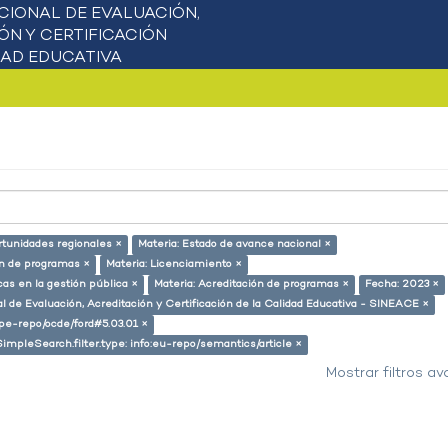
rtunidades regionales ×
Materia: Estado de avance nacional ×
ón de programas ×
Materia: Licenciamiento ×
cas en la gestión pública ×
Materia: Acreditación de programas ×
Fecha: 2023 ×
l de Evaluación, Acreditación y Certificación de la Calidad Educativa - SINEACE ×
g/pe-repo/ocde/ford#5.03.01 ×
SimpleSearch.filter.type: info:eu-repo/semantics/article ×
Mostrar filtros a