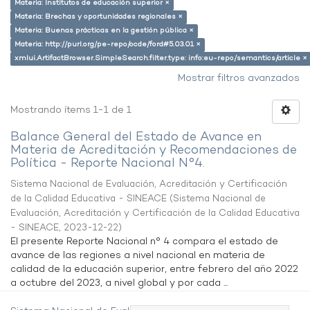
Materia: Institutos de educación superior ×
Materia: Brechas y oportunidades regionales ×
Materia: Buenas prácticas en la gestión pública ×
Materia: http://purl.org/pe-repo/ocde/ford#5.03.01 ×
xmlui.ArtifactBrowser.SimpleSearch.filter.type: info:eu-repo/semantics/article ×
Mostrar filtros avanzados
Mostrando ítems 1-1 de 1
Balance General del Estado de Avance en
Materia de Acreditación y Recomendaciones de
Política - Reporte Nacional N°4.
Sistema Nacional de Evaluación, Acreditación y Certificación
de la Calidad Educativa - SINEACE
(
Sistema Nacional de
Evaluación, Acreditación y Certificación de la Calidad Educativa
- SINEACE
,
2023-12-22
)
El presente Reporte Nacional n° 4 compara el estado de
avance de las regiones a nivel nacional en materia de
calidad de la educación superior, entre febrero del año 2022
a octubre del 2023, a nivel global y por cada ...