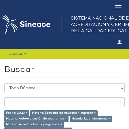
Camb
nave
Buscar
Buscar
Ir
Fecha: 2023 ×
Materia: Escuelas de educación superior ×
Materia: Autoevaluación de programas ×
Materia: Licenciamiento ×
Materia: Acreditación de programas ×