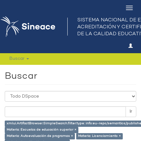
Camb
nave
Buscar
Buscar
Ir
xmlui.ArtifactBrowser.SimpleSearch.filter.type: info:eu-repo/semantics/publish
Materia: Escuelas de educación superior ×
Materia: Autoevaluación de programas ×
Materia: Licenciamiento ×