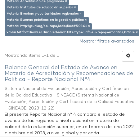
Materia: Acreditación de programas ×
Materia: Institutos de educación superior ×
Materia: Brechas y oportunidades regionales ×
Materia: Buenas prácticas en la gestión pública ×
Materia: http://purl.org/pe-repo/ocde/ford#5.03.01 ×
xmlui.ArtifactBrowser.SimpleSearch.filter.type: info:eu-repo/semantics/article ×
Mostrar filtros avanzados
Mostrando ítems 1-1 de 1
Balance General del Estado de Avance en
Materia de Acreditación y Recomendaciones de
Política - Reporte Nacional N°4.
Sistema Nacional de Evaluación, Acreditación y Certificación
de la Calidad Educativa - SINEACE
(
Sistema Nacional de
Evaluación, Acreditación y Certificación de la Calidad Educativa
- SINEACE
,
2023-12-22
)
El presente Reporte Nacional n° 4 compara el estado de
avance de las regiones a nivel nacional en materia de
calidad de la educación superior, entre febrero del año 2022
a octubre del 2023, a nivel global y por cada ...