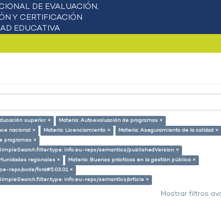
educación superior ×
Materia: Autoevaluación de programas ×
nce nacional ×
Materia: Licenciamiento ×
Materia: Aseguramiento de la calidad ×
de programas ×
SimpleSearch.filter.type: info:eu-repo/semantics/publishedVersion ×
rtunidades regionales ×
Materia: Buenas prácticas en la gestión pública ×
g/pe-repo/ocde/ford#5.03.01 ×
SimpleSearch.filter.type: info:eu-repo/semantics/article ×
Mostrar filtros a