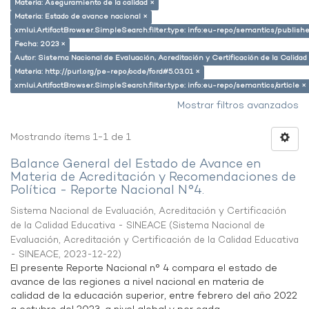
Materia: Aseguramiento de la calidad ×
Materia: Estado de avance nacional ×
xmlui.ArtifactBrowser.SimpleSearch.filter.type: info:eu-repo/semantics/publish
Fecha: 2023 ×
Autor: Sistema Nacional de Evaluación, Acreditación y Certificación de la Calid
Materia: http://purl.org/pe-repo/ocde/ford#5.03.01 ×
xmlui.ArtifactBrowser.SimpleSearch.filter.type: info:eu-repo/semantics/article ×
Mostrar filtros avanzados
Mostrando ítems 1-1 de 1
Balance General del Estado de Avance en
Materia de Acreditación y Recomendaciones de
Política - Reporte Nacional N°4.
Sistema Nacional de Evaluación, Acreditación y Certificación
de la Calidad Educativa - SINEACE
(
Sistema Nacional de
Evaluación, Acreditación y Certificación de la Calidad Educativa
- SINEACE
,
2023-12-22
)
El presente Reporte Nacional n° 4 compara el estado de
avance de las regiones a nivel nacional en materia de
calidad de la educación superior, entre febrero del año 2022