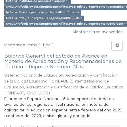
Materia: Institutos de educación superior ×
xmlui.ArtifactBrowser.SimpleSearch.filter.type: info:eu-repo/semantics/publish
Materia: Buenas prácticas en la gestión pública ×
Materia: http://purl.org/pe-repo/ocde/ford#5.03.01 ×
xmlui.ArtifactBrowser.SimpleSearch.filter.type: info:eu-repo/semantics/article ×
Mostrar filtros avanzados
Mostrando ítems 1-1 de 1
Balance General del Estado de Avance en
Materia de Acreditación y Recomendaciones de
Política - Reporte Nacional N°4.
Sistema Nacional de Evaluación, Acreditación y Certificación
de la Calidad Educativa - SINEACE
(
Sistema Nacional de
Evaluación, Acreditación y Certificación de la Calidad Educativa
- SINEACE
,
2023-12-22
)
El presente Reporte Nacional n° 4 compara el estado de
avance de las regiones a nivel nacional en materia de
calidad de la educación superior, entre febrero del año 2022
a octubre del 2023, a nivel global y por cada ...