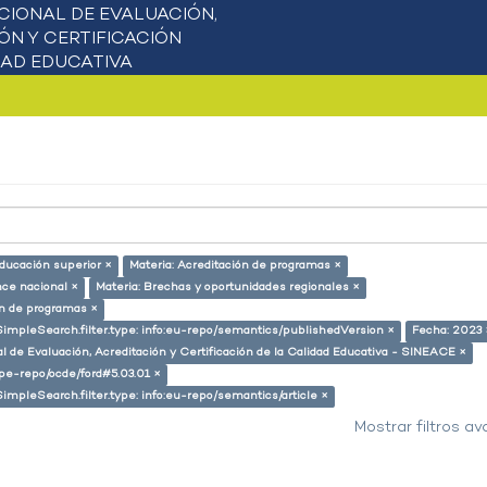
educación superior ×
Materia: Acreditación de programas ×
nce nacional ×
Materia: Brechas y oportunidades regionales ×
ón de programas ×
SimpleSearch.filter.type: info:eu-repo/semantics/publishedVersion ×
Fecha: 2023 
l de Evaluación, Acreditación y Certificación de la Calidad Educativa - SINEACE ×
g/pe-repo/ocde/ford#5.03.01 ×
SimpleSearch.filter.type: info:eu-repo/semantics/article ×
Mostrar filtros a