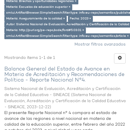
Materia: Brechas y oportunidades regionales ×
Materia: Escuelas de educación superior ×
xmlui.ArtifactBrowser.SimpleSearch.filter.type: info:eu-repo/semantics/publish
Materia: Aseguramiento de la calidad ×
Fecha: 2023 ×
Autor: Sistema Nacional de Evaluación, Acreditación y Certificación de la Calid
Materia: http://purl.org/pe-repo/ocde/ford#5.03.01 ×
xmlui.ArtifactBrowser.SimpleSearch.filter.type: info:eu-repo/semantics/article ×
Mostrar filtros avanzados
Mostrando ítems 1-1 de 1
Balance General del Estado de Avance en
Materia de Acreditación y Recomendaciones de
Política - Reporte Nacional N°4.
Sistema Nacional de Evaluación, Acreditación y Certificación
de la Calidad Educativa - SINEACE
(
Sistema Nacional de
Evaluación, Acreditación y Certificación de la Calidad Educativa
- SINEACE
,
2023-12-22
)
El presente Reporte Nacional n° 4 compara el estado de
avance de las regiones a nivel nacional en materia de
calidad de la educación superior, entre febrero del año 2022