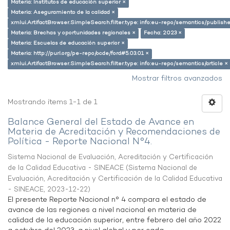
Materia: Institutos de educación superior ×
Materia: Aseguramiento de la calidad ×
xmlui.ArtifactBrowser.SimpleSearch.filter.type: info:eu-repo/semantics/publish
Materia: Brechas y oportunidades regionales ×
Fecha: 2023 ×
Materia: Escuelas de educación superior ×
Materia: http://purl.org/pe-repo/ocde/ford#5.03.01 ×
xmlui.ArtifactBrowser.SimpleSearch.filter.type: info:eu-repo/semantics/article ×
Mostrar filtros avanzados
Mostrando ítems 1-1 de 1
Balance General del Estado de Avance en
Materia de Acreditación y Recomendaciones de
Política - Reporte Nacional N°4.
Sistema Nacional de Evaluación, Acreditación y Certificación
de la Calidad Educativa - SINEACE
(
Sistema Nacional de
Evaluación, Acreditación y Certificación de la Calidad Educativa
- SINEACE
,
2023-12-22
)
El presente Reporte Nacional n° 4 compara el estado de
avance de las regiones a nivel nacional en materia de
calidad de la educación superior, entre febrero del año 2022