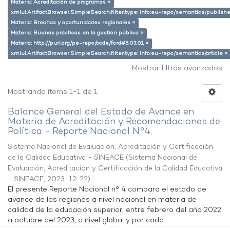
Materia: Acreditación de programas ×
xmlui.ArtifactBrowser.SimpleSearch.filter.type: info:eu-repo/semantics/publish
Materia: Brechas y oportunidades regionales ×
Materia: Buenas prácticas en la gestión pública ×
Materia: http://purl.org/pe-repo/ocde/ford#5.03.01 ×
xmlui.ArtifactBrowser.SimpleSearch.filter.type: info:eu-repo/semantics/article ×
Mostrar filtros avanzados
Mostrando ítems 1-1 de 1
Balance General del Estado de Avance en
Materia de Acreditación y Recomendaciones de
Política - Reporte Nacional N°4.
Sistema Nacional de Evaluación, Acreditación y Certificación
de la Calidad Educativa - SINEACE
(
Sistema Nacional de
Evaluación, Acreditación y Certificación de la Calidad Educativa
- SINEACE
,
2023-12-22
)
El presente Reporte Nacional n° 4 compara el estado de
avance de las regiones a nivel nacional en materia de
calidad de la educación superior, entre febrero del año 2022
a octubre del 2023, a nivel global y por cada ...