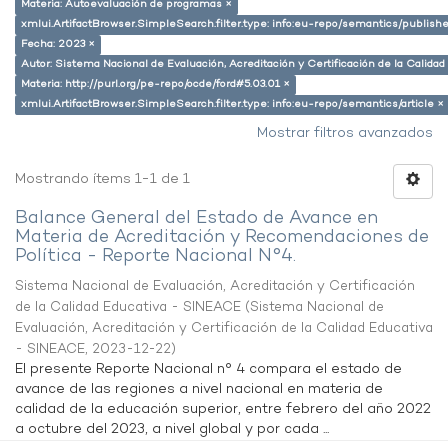
Materia: Autoevaluación de programas ×
xmlui.ArtifactBrowser.SimpleSearch.filter.type: info:eu-repo/semantics/publish
Fecha: 2023 ×
Autor: Sistema Nacional de Evaluación, Acreditación y Certificación de la Calid
Materia: http://purl.org/pe-repo/ocde/ford#5.03.01 ×
xmlui.ArtifactBrowser.SimpleSearch.filter.type: info:eu-repo/semantics/article ×
Mostrar filtros avanzados
Mostrando ítems 1-1 de 1
Balance General del Estado de Avance en
Materia de Acreditación y Recomendaciones de
Política - Reporte Nacional N°4.
Sistema Nacional de Evaluación, Acreditación y Certificación
de la Calidad Educativa - SINEACE
(
Sistema Nacional de
Evaluación, Acreditación y Certificación de la Calidad Educativa
- SINEACE
,
2023-12-22
)
El presente Reporte Nacional n° 4 compara el estado de
avance de las regiones a nivel nacional en materia de
calidad de la educación superior, entre febrero del año 2022
a octubre del 2023, a nivel global y por cada ...