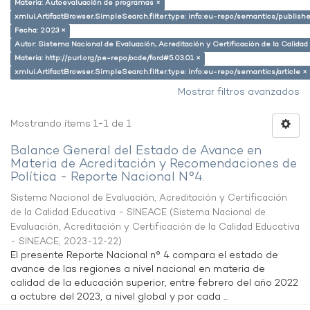
Materia: Autoevaluación de programas ×
xmlui.ArtifactBrowser.SimpleSearch.filter.type: info:eu-repo/semantics/publish
Fecha: 2023 ×
Autor: Sistema Nacional de Evaluación, Acreditación y Certificación de la Calid
Materia: http://purl.org/pe-repo/ocde/ford#5.03.01 ×
xmlui.ArtifactBrowser.SimpleSearch.filter.type: info:eu-repo/semantics/article ×
Mostrar filtros avanzados
Mostrando ítems 1-1 de 1
Balance General del Estado de Avance en
Materia de Acreditación y Recomendaciones de
Política - Reporte Nacional N°4.
Sistema Nacional de Evaluación, Acreditación y Certificación
de la Calidad Educativa - SINEACE
(
Sistema Nacional de
Evaluación, Acreditación y Certificación de la Calidad Educativa
- SINEACE
,
2023-12-22
)
El presente Reporte Nacional n° 4 compara el estado de
avance de las regiones a nivel nacional en materia de
calidad de la educación superior, entre febrero del año 2022
a octubre del 2023, a nivel global y por cada ...