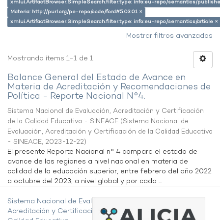
xmlui.ArtifactBrowser.SimpleSearch.filter.type: info:eu-repo/semantics/publish
Materia: http://purl.org/pe-repo/ocde/ford#5.03.01 ×
xmlui.ArtifactBrowser.SimpleSearch.filter.type: info:eu-repo/semantics/article ×
Mostrar filtros avanzados
Mostrando ítems 1-1 de 1
Balance General del Estado de Avance en
Materia de Acreditación y Recomendaciones de
Política - Reporte Nacional N°4.
Sistema Nacional de Evaluación, Acreditación y Certificación
de la Calidad Educativa - SINEACE
(
Sistema Nacional de
Evaluación, Acreditación y Certificación de la Calidad Educativa
- SINEACE
,
2023-12-22
)
El presente Reporte Nacional n° 4 compara el estado de
avance de las regiones a nivel nacional en materia de
calidad de la educación superior, entre febrero del año 2022
a octubre del 2023, a nivel global y por cada ...
Sistema Nacional de Evaluación,
Acreditación y Certificación de la