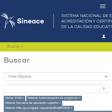
Camb
nave
Buscar
Buscar
Ir
Fecha: 2023 ×
Materia: Autoevaluación de programas ×
Materia: Escuelas de educación superior ×
Materia: http://purl.org/pe-repo/ocde/ford#5.03.01 ×