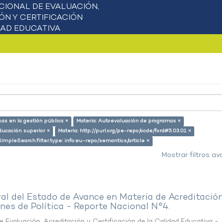
cas en la gestión pública ×
Materia: Autoevaluación de programas ×
ducación superior ×
Materia: http://purl.org/pe-repo/ocde/ford#5.03.01 ×
SimpleSearch.filter.type: info:eu-repo/semantics/article ×
Mostrar filtros a
al del Estado de Avance en Materia de Acreditació
es de Política - Reporte Nacional N°4.
 Evaluación, Acreditación y Certificación de la Calidad Educativa -