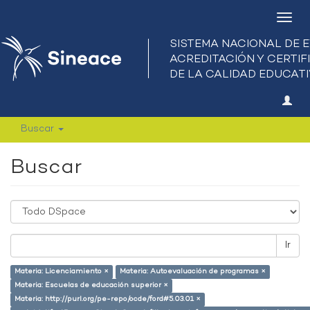
Camb
nave
Buscar
Buscar
Ir
Materia: Licenciamiento ×
Materia: Autoevaluación de programas ×
Materia: Escuelas de educación superior ×
Materia: http://purl.org/pe-repo/ocde/ford#5.03.01 ×