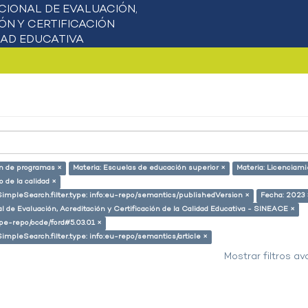
ón de programas ×
Materia: Escuelas de educación superior ×
Materia: Licenciami
 de la calidad ×
SimpleSearch.filter.type: info:eu-repo/semantics/publishedVersion ×
Fecha: 2023 
l de Evaluación, Acreditación y Certificación de la Calidad Educativa - SINEACE ×
g/pe-repo/ocde/ford#5.03.01 ×
SimpleSearch.filter.type: info:eu-repo/semantics/article ×
Mostrar filtros a