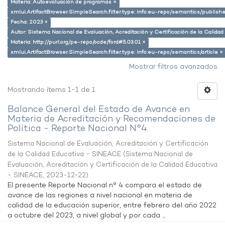
Materia: Autoevaluación de programas ×
xmlui.ArtifactBrowser.SimpleSearch.filter.type: info:eu-repo/semantics/publish
Fecha: 2023 ×
Autor: Sistema Nacional de Evaluación, Acreditación y Certificación de la Calid
Materia: http://purl.org/pe-repo/ocde/ford#5.03.01 ×
xmlui.ArtifactBrowser.SimpleSearch.filter.type: info:eu-repo/semantics/article ×
Mostrar filtros avanzados
Mostrando ítems 1-1 de 1
Balance General del Estado de Avance en
Materia de Acreditación y Recomendaciones de
Política - Reporte Nacional N°4.
Sistema Nacional de Evaluación, Acreditación y Certificación
de la Calidad Educativa - SINEACE
(
Sistema Nacional de
Evaluación, Acreditación y Certificación de la Calidad Educativa
- SINEACE
,
2023-12-22
)
El presente Reporte Nacional n° 4 compara el estado de
avance de las regiones a nivel nacional en materia de
calidad de la educación superior, entre febrero del año 2022
a octubre del 2023, a nivel global y por cada ...