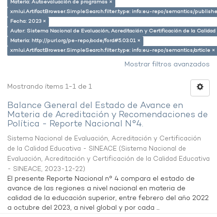
Materia: Autoevaluación de programas ×
xmlui.ArtifactBrowser.SimpleSearch.filter.type: info:eu-repo/semantics/publish
Fecha: 2023 ×
Autor: Sistema Nacional de Evaluación, Acreditación y Certificación de la Calid
Materia: http://purl.org/pe-repo/ocde/ford#5.03.01 ×
xmlui.ArtifactBrowser.SimpleSearch.filter.type: info:eu-repo/semantics/article ×
Mostrar filtros avanzados
Mostrando ítems 1-1 de 1
Balance General del Estado de Avance en
Materia de Acreditación y Recomendaciones de
Política - Reporte Nacional N°4.
Sistema Nacional de Evaluación, Acreditación y Certificación
de la Calidad Educativa - SINEACE
(
Sistema Nacional de
Evaluación, Acreditación y Certificación de la Calidad Educativa
- SINEACE
,
2023-12-22
)
El presente Reporte Nacional n° 4 compara el estado de
avance de las regiones a nivel nacional en materia de
calidad de la educación superior, entre febrero del año 2022
a octubre del 2023, a nivel global y por cada ...