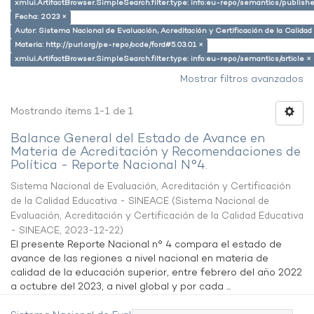
xmlui.ArtifactBrowser.SimpleSearch.filter.type: info:eu-repo/semantics/publish
Fecha: 2023 ×
Autor: Sistema Nacional de Evaluación, Acreditación y Certificación de la Calid
Materia: http://purl.org/pe-repo/ocde/ford#5.03.01 ×
xmlui.ArtifactBrowser.SimpleSearch.filter.type: info:eu-repo/semantics/article ×
Mostrar filtros avanzados
Mostrando ítems 1-1 de 1
Balance General del Estado de Avance en
Materia de Acreditación y Recomendaciones de
Política - Reporte Nacional N°4.
Sistema Nacional de Evaluación, Acreditación y Certificación
de la Calidad Educativa - SINEACE
(
Sistema Nacional de
Evaluación, Acreditación y Certificación de la Calidad Educativa
- SINEACE
,
2023-12-22
)
El presente Reporte Nacional n° 4 compara el estado de
avance de las regiones a nivel nacional en materia de
calidad de la educación superior, entre febrero del año 2022
a octubre del 2023, a nivel global y por cada ...