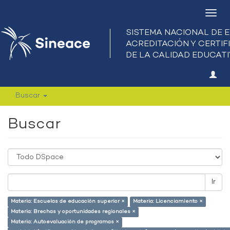
Camb
nave
Buscar
Buscar
Ir
Materia: Escuelas de educación superior ×
Materia: Licenciamiento ×
Materia: Brechas y oportunidades regionales ×
Materia: Autoevaluación de programas ×