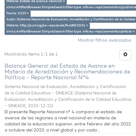
Materia: Estado de avance nacional ×
xmlui.ArtifactBrowser.SimpleSearch.filter.type: info:eu-repo/semantics/publish
Fecha: 2023 ×
Autor: Sistema Nacional de Evaluación, Acreditación y Certificación de la Calid
Materia: http://purl.org/pe-repo/ocde/ford#5.03.01 ×
xmlui.ArtifactBrowser.SimpleSearch.filter.type: info:eu-repo/semantics/article ×
Mostrar filtros avanzados
Mostrando ítems 1-1 de 1
Balance General del Estado de Avance en
Materia de Acreditación y Recomendaciones de
Política - Reporte Nacional N°4.
Sistema Nacional de Evaluación, Acreditación y Certificación
de la Calidad Educativa - SINEACE
(
Sistema Nacional de
Evaluación, Acreditación y Certificación de la Calidad Educativa
- SINEACE
,
2023-12-22
)
El presente Reporte Nacional n° 4 compara el estado de
avance de las regiones a nivel nacional en materia de
calidad de la educación superior, entre febrero del año 2022
a octubre del 2023, a nivel global y por cada ...