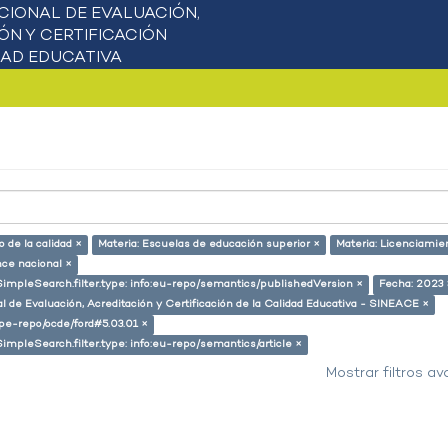
 de la calidad ×
Materia: Escuelas de educación superior ×
Materia: Licenciamie
nce nacional ×
SimpleSearch.filter.type: info:eu-repo/semantics/publishedVersion ×
Fecha: 2023 
l de Evaluación, Acreditación y Certificación de la Calidad Educativa - SINEACE ×
g/pe-repo/ocde/ford#5.03.01 ×
SimpleSearch.filter.type: info:eu-repo/semantics/article ×
Mostrar filtros a