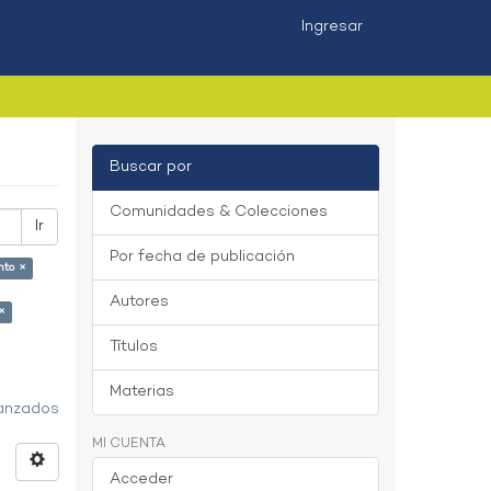
Ingresar
Buscar por
Comunidades & Colecciones
Ir
Por fecha de publicación
nto ×
Autores
×
Títulos
Materias
vanzados
MI CUENTA
Acceder