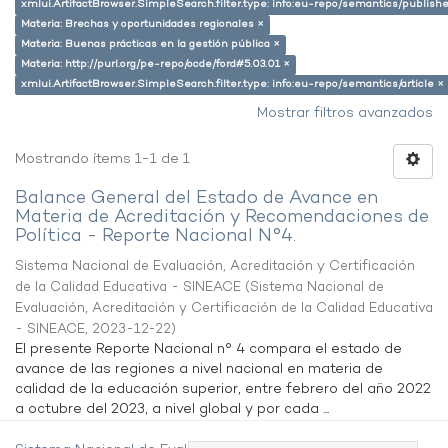
xmlui.ArtifactBrowser.SimpleSearch.filter.type: info:eu-repo/semantics/publish
Materia: Brechas y oportunidades regionales ×
Materia: Buenas prácticas en la gestión pública ×
Materia: http://purl.org/pe-repo/ocde/ford#5.03.01 ×
xmlui.ArtifactBrowser.SimpleSearch.filter.type: info:eu-repo/semantics/article ×
Mostrar filtros avanzados
Mostrando ítems 1-1 de 1
Balance General del Estado de Avance en
Materia de Acreditación y Recomendaciones de
Política - Reporte Nacional N°4.
Sistema Nacional de Evaluación, Acreditación y Certificación
de la Calidad Educativa - SINEACE
(
Sistema Nacional de
Evaluación, Acreditación y Certificación de la Calidad Educativa
- SINEACE
,
2023-12-22
)
El presente Reporte Nacional n° 4 compara el estado de
avance de las regiones a nivel nacional en materia de
calidad de la educación superior, entre febrero del año 2022
a octubre del 2023, a nivel global y por cada ...