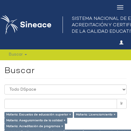
Camb
nave
Buscar
Buscar
Ir
Materia: Escuelas de educación superior ×
Materia: Licenciamiento ×
Materia: Aseguramiento de la calidad ×
Materia: Acreditación de programas ×