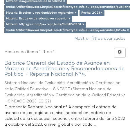
Materia: Aseguramiento de la calidad ×
xmlui.ArtifactBrowser.SimpleSearch.filter.type: info:eu-repo/semantics/publish
Materia: Brechas y oportunidades regionales ×
Fecha: 2023 ×
Materia: Escuelas de educación superior ×
Materia: http://purl.org/pe-repo/ocde/ford#5.03.01 ×
xmlui.ArtifactBrowser.SimpleSearch.filter.type: info:eu-repo/semantics/article ×
Mostrar filtros avanzados
Mostrando ítems 1-1 de 1
Balance General del Estado de Avance en
Materia de Acreditación y Recomendaciones de
Política - Reporte Nacional N°4.
Sistema Nacional de Evaluación, Acreditación y Certificación
de la Calidad Educativa - SINEACE
(
Sistema Nacional de
Evaluación, Acreditación y Certificación de la Calidad Educativa
- SINEACE
,
2023-12-22
)
El presente Reporte Nacional n° 4 compara el estado de
avance de las regiones a nivel nacional en materia de
calidad de la educación superior, entre febrero del año 2022
a octubre del 2023, a nivel global y por cada ...