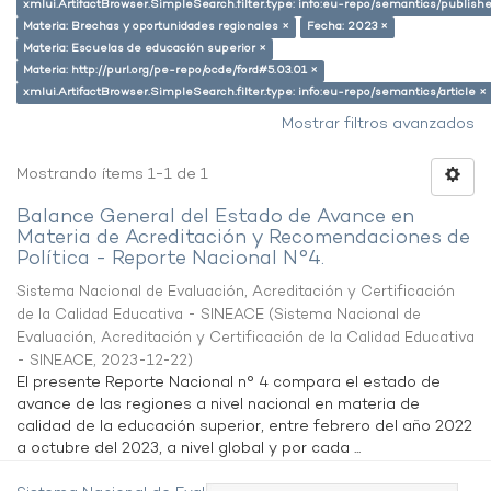
xmlui.ArtifactBrowser.SimpleSearch.filter.type: info:eu-repo/semantics/publish
Materia: Brechas y oportunidades regionales ×
Fecha: 2023 ×
Materia: Escuelas de educación superior ×
Materia: http://purl.org/pe-repo/ocde/ford#5.03.01 ×
xmlui.ArtifactBrowser.SimpleSearch.filter.type: info:eu-repo/semantics/article ×
Mostrar filtros avanzados
Mostrando ítems 1-1 de 1
Balance General del Estado de Avance en
Materia de Acreditación y Recomendaciones de
Política - Reporte Nacional N°4.
Sistema Nacional de Evaluación, Acreditación y Certificación
de la Calidad Educativa - SINEACE
(
Sistema Nacional de
Evaluación, Acreditación y Certificación de la Calidad Educativa
- SINEACE
,
2023-12-22
)
El presente Reporte Nacional n° 4 compara el estado de
avance de las regiones a nivel nacional en materia de
calidad de la educación superior, entre febrero del año 2022
a octubre del 2023, a nivel global y por cada ...