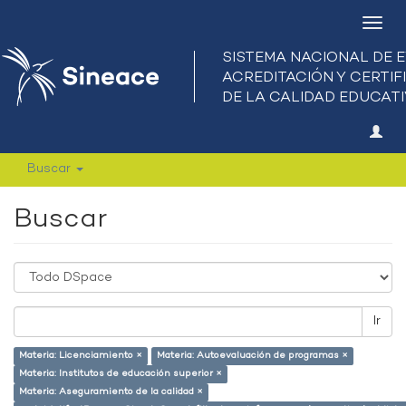
Camb
nave
Buscar
Buscar
Ir
Materia: Licenciamiento ×
Materia: Autoevaluación de programas ×
Materia: Institutos de educación superior ×
Materia: Aseguramiento de la calidad ×