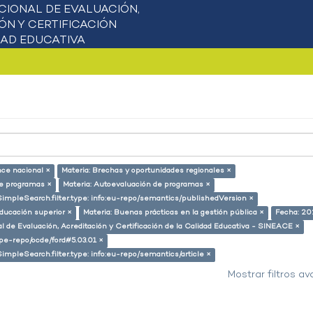
nce nacional ×
Materia: Brechas y oportunidades regionales ×
de programas ×
Materia: Autoevaluación de programas ×
SimpleSearch.filter.type: info:eu-repo/semantics/publishedVersion ×
educación superior ×
Materia: Buenas prácticas en la gestión pública ×
Fecha: 20
l de Evaluación, Acreditación y Certificación de la Calidad Educativa - SINEACE ×
g/pe-repo/ocde/ford#5.03.01 ×
SimpleSearch.filter.type: info:eu-repo/semantics/article ×
Mostrar filtros a