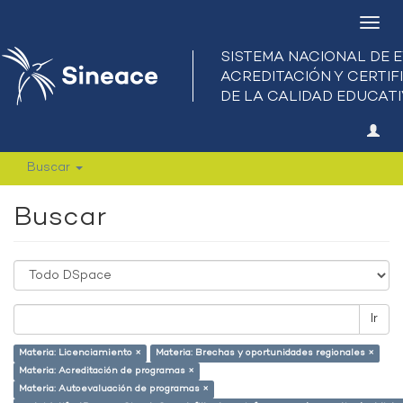
Camb
nave
Buscar
Buscar
Ir
Materia: Licenciamiento ×
Materia: Brechas y oportunidades regionales ×
Materia: Acreditación de programas ×
Materia: Autoevaluación de programas ×