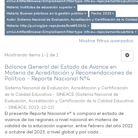
xmlui.ArtifactBrowser.SimpleSearch.filter.type: info:eu-repo/semantics/publish
Materia: Institutos de educación superior ×
Materia: Buenas prácticas en la gestión pública ×
Fecha: 2023 ×
Autor: Sistema Nacional de Evaluación, Acreditación y Certificación de la Calid
Materia: http://purl.org/pe-repo/ocde/ford#5.03.01 ×
xmlui.ArtifactBrowser.SimpleSearch.filter.type: info:eu-repo/semantics/article ×
Mostrar filtros avanzados
Mostrando ítems 1-1 de 1
Balance General del Estado de Avance en
Materia de Acreditación y Recomendaciones de
Política - Reporte Nacional N°4.
Sistema Nacional de Evaluación, Acreditación y Certificación
de la Calidad Educativa - SINEACE
(
Sistema Nacional de
Evaluación, Acreditación y Certificación de la Calidad Educativa
- SINEACE
,
2023-12-22
)
El presente Reporte Nacional n° 4 compara el estado de
avance de las regiones a nivel nacional en materia de
calidad de la educación superior, entre febrero del año 2022
a octubre del 2023, a nivel global y por cada ...