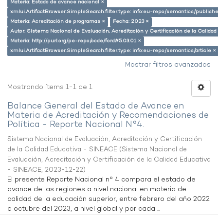
Materia: Estado de avance nacional ×
xmlui.ArtifactBrowser.SimpleSearch.filter.type: info:eu-repo/semantics/publish
Materia: Acreditación de programas ×
Fecha: 2023 ×
Autor: Sistema Nacional de Evaluación, Acreditación y Certificación de la Calid
Materia: http://purl.org/pe-repo/ocde/ford#5.03.01 ×
xmlui.ArtifactBrowser.SimpleSearch.filter.type: info:eu-repo/semantics/article ×
Mostrar filtros avanzados
Mostrando ítems 1-1 de 1
Balance General del Estado de Avance en
Materia de Acreditación y Recomendaciones de
Política - Reporte Nacional N°4.
Sistema Nacional de Evaluación, Acreditación y Certificación
de la Calidad Educativa - SINEACE
(
Sistema Nacional de
Evaluación, Acreditación y Certificación de la Calidad Educativa
- SINEACE
,
2023-12-22
)
El presente Reporte Nacional n° 4 compara el estado de
avance de las regiones a nivel nacional en materia de
calidad de la educación superior, entre febrero del año 2022
a octubre del 2023, a nivel global y por cada ...