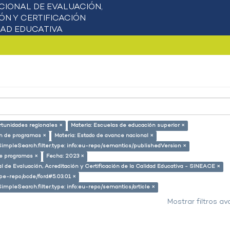
rtunidades regionales ×
Materia: Escuelas de educación superior ×
ón de programas ×
Materia: Estado de avance nacional ×
SimpleSearch.filter.type: info:eu-repo/semantics/publishedVersion ×
de programas ×
Fecha: 2023 ×
l de Evaluación, Acreditación y Certificación de la Calidad Educativa - SINEACE ×
g/pe-repo/ocde/ford#5.03.01 ×
SimpleSearch.filter.type: info:eu-repo/semantics/article ×
Mostrar filtros a