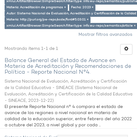
xmlui.ArtifactBrowser.SimpleSearch.filter.type: info:eu-repo/semantics/publish
Materia: Acreditación de programas ×
Fecha: 2023 ×
Autor: Sistema Nacional de Evaluación, Acreditación y Certificación de la Calid
Materia: http://purl.org/pe-repo/ocde/ford#5.03.01 ×
xmlui.ArtifactBrowser.SimpleSearch.filter.type: info:eu-repo/semantics/article ×
Mostrar filtros avanzados
Mostrando ítems 1-1 de 1
Balance General del Estado de Avance en
Materia de Acreditación y Recomendaciones de
Política - Reporte Nacional N°4.
Sistema Nacional de Evaluación, Acreditación y Certificación
de la Calidad Educativa - SINEACE
(
Sistema Nacional de
Evaluación, Acreditación y Certificación de la Calidad Educativa
- SINEACE
,
2023-12-22
)
El presente Reporte Nacional n° 4 compara el estado de
avance de las regiones a nivel nacional en materia de
calidad de la educación superior, entre febrero del año 2022
a octubre del 2023, a nivel global y por cada ...