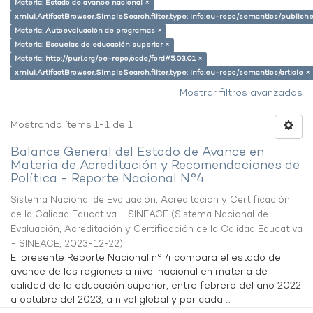
Materia: Estado de avance nacional ×
xmlui.ArtifactBrowser.SimpleSearch.filter.type: info:eu-repo/semantics/publish
Materia: Autoevaluación de programas ×
Materia: Escuelas de educación superior ×
Materia: http://purl.org/pe-repo/ocde/ford#5.03.01 ×
xmlui.ArtifactBrowser.SimpleSearch.filter.type: info:eu-repo/semantics/article ×
Mostrar filtros avanzados
Mostrando ítems 1-1 de 1
Balance General del Estado de Avance en
Materia de Acreditación y Recomendaciones de
Política - Reporte Nacional N°4.
Sistema Nacional de Evaluación, Acreditación y Certificación
de la Calidad Educativa - SINEACE
(
Sistema Nacional de
Evaluación, Acreditación y Certificación de la Calidad Educativa
- SINEACE
,
2023-12-22
)
El presente Reporte Nacional n° 4 compara el estado de
avance de las regiones a nivel nacional en materia de
calidad de la educación superior, entre febrero del año 2022
a octubre del 2023, a nivel global y por cada ...