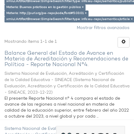
xmlui.ArtifactBrowser.SimpleSearch.filter.type: info:eu-repo/semantics/publish
Materia: Buenas prácticas en la gestión pública ×
Materia: http://purl.org/pe-repo/ocde/ford#5.03.01 ×
xmlui.ArtifactBrowser.SimpleSearch.filter.type: info:eu-repo/semantics/article ×
Mostrar filtros avanzados
Mostrando ítems 1-1 de 1
Balance General del Estado de Avance en
Materia de Acreditación y Recomendaciones de
Política - Reporte Nacional N°4.
Sistema Nacional de Evaluación, Acreditación y Certificación
de la Calidad Educativa - SINEACE
(
Sistema Nacional de
Evaluación, Acreditación y Certificación de la Calidad Educativa
- SINEACE
,
2023-12-22
)
El presente Reporte Nacional n° 4 compara el estado de
avance de las regiones a nivel nacional en materia de
calidad de la educación superior, entre febrero del año 2022
a octubre del 2023, a nivel global y por cada ...
Sistema Nacional de Evaluación,