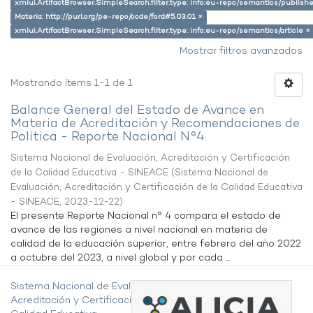
xmlui.ArtifactBrowser.SimpleSearch.filter.type: info:eu-repo/semantics/publish
Materia: http://purl.org/pe-repo/ocde/ford#5.03.01 ×
xmlui.ArtifactBrowser.SimpleSearch.filter.type: info:eu-repo/semantics/article ×
Mostrar filtros avanzados
Mostrando ítems 1-1 de 1
Balance General del Estado de Avance en
Materia de Acreditación y Recomendaciones de
Política - Reporte Nacional N°4.
Sistema Nacional de Evaluación, Acreditación y Certificación
de la Calidad Educativa - SINEACE
(
Sistema Nacional de
Evaluación, Acreditación y Certificación de la Calidad Educativa
- SINEACE
,
2023-12-22
)
El presente Reporte Nacional n° 4 compara el estado de
avance de las regiones a nivel nacional en materia de
calidad de la educación superior, entre febrero del año 2022
a octubre del 2023, a nivel global y por cada ...
Sistema Nacional de Evaluación,
Acreditación y Certificación de la