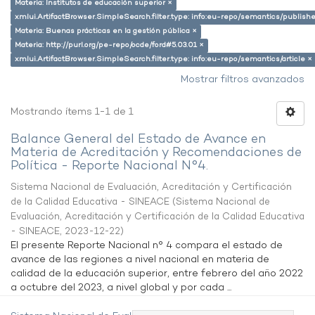
Materia: Institutos de educación superior ×
xmlui.ArtifactBrowser.SimpleSearch.filter.type: info:eu-repo/semantics/publish
Materia: Buenas prácticas en la gestión pública ×
Materia: http://purl.org/pe-repo/ocde/ford#5.03.01 ×
xmlui.ArtifactBrowser.SimpleSearch.filter.type: info:eu-repo/semantics/article ×
Mostrar filtros avanzados
Mostrando ítems 1-1 de 1
Balance General del Estado de Avance en
Materia de Acreditación y Recomendaciones de
Política - Reporte Nacional N°4.
Sistema Nacional de Evaluación, Acreditación y Certificación
de la Calidad Educativa - SINEACE
(
Sistema Nacional de
Evaluación, Acreditación y Certificación de la Calidad Educativa
- SINEACE
,
2023-12-22
)
El presente Reporte Nacional n° 4 compara el estado de
avance de las regiones a nivel nacional en materia de
calidad de la educación superior, entre febrero del año 2022
a octubre del 2023, a nivel global y por cada ...