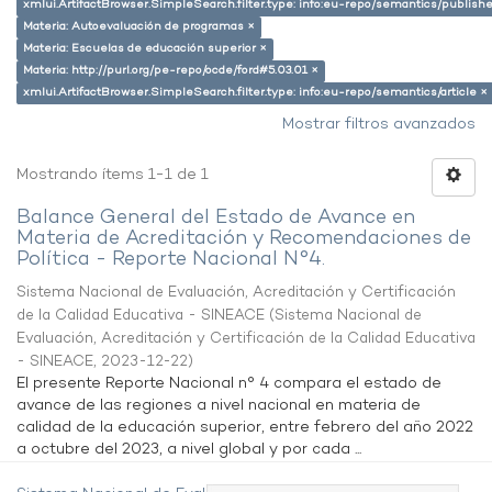
xmlui.ArtifactBrowser.SimpleSearch.filter.type: info:eu-repo/semantics/publish
Materia: Autoevaluación de programas ×
Materia: Escuelas de educación superior ×
Materia: http://purl.org/pe-repo/ocde/ford#5.03.01 ×
xmlui.ArtifactBrowser.SimpleSearch.filter.type: info:eu-repo/semantics/article ×
Mostrar filtros avanzados
Mostrando ítems 1-1 de 1
Balance General del Estado de Avance en
Materia de Acreditación y Recomendaciones de
Política - Reporte Nacional N°4.
Sistema Nacional de Evaluación, Acreditación y Certificación
de la Calidad Educativa - SINEACE
(
Sistema Nacional de
Evaluación, Acreditación y Certificación de la Calidad Educativa
- SINEACE
,
2023-12-22
)
El presente Reporte Nacional n° 4 compara el estado de
avance de las regiones a nivel nacional en materia de
calidad de la educación superior, entre febrero del año 2022
a octubre del 2023, a nivel global y por cada ...