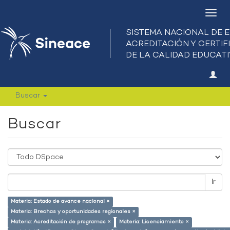
Camb
nave
Buscar
Buscar
Ir
Materia: Estado de avance nacional ×
Materia: Brechas y oportunidades regionales ×
Materia: Acreditación de programas ×
Materia: Licenciamiento ×