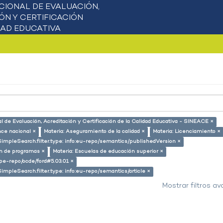
l de Evaluación, Acreditación y Certificación de la Calidad Educativa - SINEACE ×
nce nacional ×
Materia: Aseguramiento de la calidad ×
Materia: Licenciamiento ×
SimpleSearch.filter.type: info:eu-repo/semantics/publishedVersion ×
ón de programas ×
Materia: Escuelas de educación superior ×
g/pe-repo/ocde/ford#5.03.01 ×
SimpleSearch.filter.type: info:eu-repo/semantics/article ×
Mostrar filtros a