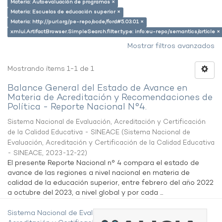
Materia: Autoevaluación de programas ×
Materia: Escuelas de educación superior ×
Materia: http://purl.org/pe-repo/ocde/ford#5.03.01 ×
xmlui.ArtifactBrowser.SimpleSearch.filter.type: info:eu-repo/semantics/article ×
Mostrar filtros avanzados
Mostrando ítems 1-1 de 1
Balance General del Estado de Avance en
Materia de Acreditación y Recomendaciones de
Política - Reporte Nacional N°4.
Sistema Nacional de Evaluación, Acreditación y Certificación
de la Calidad Educativa - SINEACE
(
Sistema Nacional de
Evaluación, Acreditación y Certificación de la Calidad Educativa
- SINEACE
,
2023-12-22
)
El presente Reporte Nacional n° 4 compara el estado de
avance de las regiones a nivel nacional en materia de
calidad de la educación superior, entre febrero del año 2022
a octubre del 2023, a nivel global y por cada ...
Sistema Nacional de Evaluación,