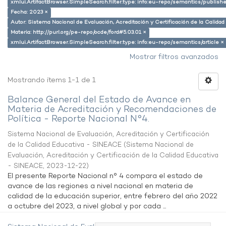
xmlui.ArtifactBrowser.SimpleSearch.filter.type: info:eu-repo/semantics/publish
Fecha: 2023 ×
Autor: Sistema Nacional de Evaluación, Acreditación y Certificación de la Calid
Materia: http://purl.org/pe-repo/ocde/ford#5.03.01 ×
xmlui.ArtifactBrowser.SimpleSearch.filter.type: info:eu-repo/semantics/article ×
Mostrar filtros avanzados
Mostrando ítems 1-1 de 1
Balance General del Estado de Avance en
Materia de Acreditación y Recomendaciones de
Política - Reporte Nacional N°4.
Sistema Nacional de Evaluación, Acreditación y Certificación
de la Calidad Educativa - SINEACE
(
Sistema Nacional de
Evaluación, Acreditación y Certificación de la Calidad Educativa
- SINEACE
,
2023-12-22
)
El presente Reporte Nacional n° 4 compara el estado de
avance de las regiones a nivel nacional en materia de
calidad de la educación superior, entre febrero del año 2022
a octubre del 2023, a nivel global y por cada ...