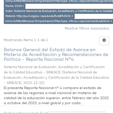
xmlui.ArtifactBrowser.SimpleSearch.filter.type: info:eu-repo/semantics/publish
Fecha: 2023 ×
Autor: Sistema Nacional de Evaluación, Acreditación y Certificación de la Calid
Materia: http://purl.org/pe-repo/ocde/ford#5.03.01 ×
xmlui.ArtifactBrowser.SimpleSearch.filter.type: info:eu-repo/semantics/article ×
Mostrar filtros avanzados
Mostrando ítems 1-1 de 1
Balance General del Estado de Avance en
Materia de Acreditación y Recomendaciones de
Política - Reporte Nacional N°4.
Sistema Nacional de Evaluación, Acreditación y Certificación
de la Calidad Educativa - SINEACE
(
Sistema Nacional de
Evaluación, Acreditación y Certificación de la Calidad Educativa
- SINEACE
,
2023-12-22
)
El presente Reporte Nacional n° 4 compara el estado de
avance de las regiones a nivel nacional en materia de
calidad de la educación superior, entre febrero del año 2022
a octubre del 2023, a nivel global y por cada ...