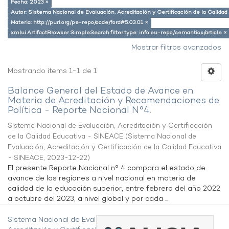
Fecha: 2023 ×
Autor: Sistema Nacional de Evaluación, Acreditación y Certificación de la Calid
Materia: http://purl.org/pe-repo/ocde/ford#5.03.01 ×
xmlui.ArtifactBrowser.SimpleSearch.filter.type: info:eu-repo/semantics/article ×
Mostrar filtros avanzados
Mostrando ítems 1-1 de 1
Balance General del Estado de Avance en
Materia de Acreditación y Recomendaciones de
Política - Reporte Nacional N°4.
Sistema Nacional de Evaluación, Acreditación y Certificación
de la Calidad Educativa - SINEACE
(
Sistema Nacional de
Evaluación, Acreditación y Certificación de la Calidad Educativa
- SINEACE
,
2023-12-22
)
El presente Reporte Nacional n° 4 compara el estado de
avance de las regiones a nivel nacional en materia de
calidad de la educación superior, entre febrero del año 2022
a octubre del 2023, a nivel global y por cada ...
Sistema Nacional de Evaluación,