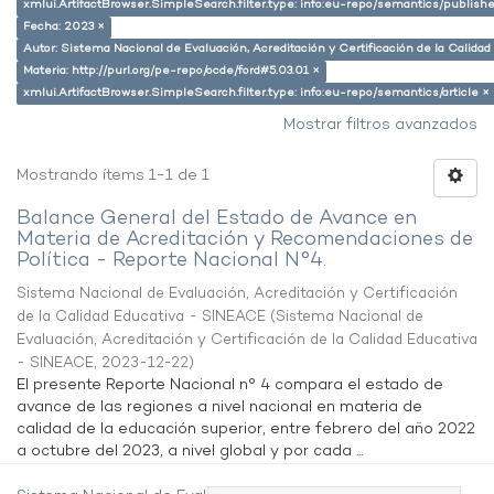
xmlui.ArtifactBrowser.SimpleSearch.filter.type: info:eu-repo/semantics/publish
Fecha: 2023 ×
Autor: Sistema Nacional de Evaluación, Acreditación y Certificación de la Calid
Materia: http://purl.org/pe-repo/ocde/ford#5.03.01 ×
xmlui.ArtifactBrowser.SimpleSearch.filter.type: info:eu-repo/semantics/article ×
Mostrar filtros avanzados
Mostrando ítems 1-1 de 1
Balance General del Estado de Avance en
Materia de Acreditación y Recomendaciones de
Política - Reporte Nacional N°4.
Sistema Nacional de Evaluación, Acreditación y Certificación
de la Calidad Educativa - SINEACE
(
Sistema Nacional de
Evaluación, Acreditación y Certificación de la Calidad Educativa
- SINEACE
,
2023-12-22
)
El presente Reporte Nacional n° 4 compara el estado de
avance de las regiones a nivel nacional en materia de
calidad de la educación superior, entre febrero del año 2022
a octubre del 2023, a nivel global y por cada ...