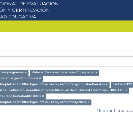
ón de programas ×
Materia: Escuelas de educación superior ×
cas en la gestión pública ×
SimpleSearch.filter.type: info:eu-repo/semantics/publishedVersion ×
Fecha: 2023 
l de Evaluación, Acreditación y Certificación de la Calidad Educativa - SINEACE ×
g/pe-repo/ocde/ford#5.03.01 ×
SimpleSearch.filter.type: info:eu-repo/semantics/article ×
Mostrar filtros a