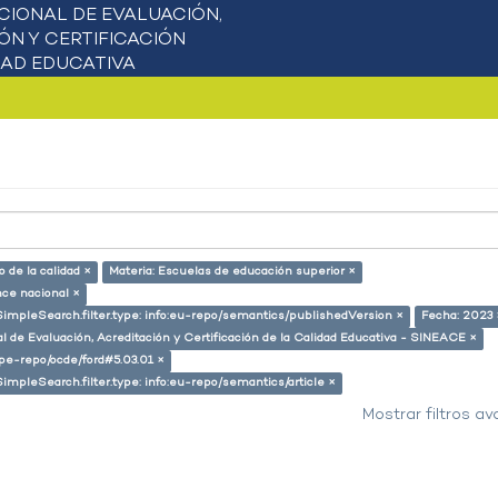
 de la calidad ×
Materia: Escuelas de educación superior ×
nce nacional ×
SimpleSearch.filter.type: info:eu-repo/semantics/publishedVersion ×
Fecha: 2023 
l de Evaluación, Acreditación y Certificación de la Calidad Educativa - SINEACE ×
g/pe-repo/ocde/ford#5.03.01 ×
SimpleSearch.filter.type: info:eu-repo/semantics/article ×
Mostrar filtros a