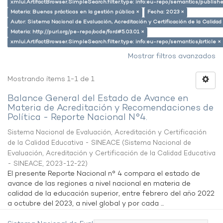
xmlui.ArtifactBrowser.SimpleSearch.filter.type: info:eu-repo/semantics/publish
Materia: Buenas prácticas en la gestión pública ×
Fecha: 2023 ×
Autor: Sistema Nacional de Evaluación, Acreditación y Certificación de la Calid
Materia: http://purl.org/pe-repo/ocde/ford#5.03.01 ×
xmlui.ArtifactBrowser.SimpleSearch.filter.type: info:eu-repo/semantics/article ×
Mostrar filtros avanzados
Mostrando ítems 1-1 de 1
Balance General del Estado de Avance en
Materia de Acreditación y Recomendaciones de
Política - Reporte Nacional N°4.
Sistema Nacional de Evaluación, Acreditación y Certificación
de la Calidad Educativa - SINEACE
(
Sistema Nacional de
Evaluación, Acreditación y Certificación de la Calidad Educativa
- SINEACE
,
2023-12-22
)
El presente Reporte Nacional n° 4 compara el estado de
avance de las regiones a nivel nacional en materia de
calidad de la educación superior, entre febrero del año 2022
a octubre del 2023, a nivel global y por cada ...