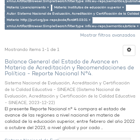
xmlui.ArtifactBrowser.SimpleSearch.filter.type: info:eu-repo/semantics/publish
Materia: Licenciamiento ×
Materia: Institutos de educación superior ×
Autor: Sistema Nacional de Evaluación, Acreditación y Certificación de la Calid
Materia: http://purl.org/pe-repo/ocde/ford#5.03.01 ×
xmlui.ArtifactBrowser.SimpleSearch.filter.type: info:eu-repo/semantics/article ×
Mostrar filtros avanzados
Mostrando ítems 1-1 de 1
Balance General del Estado de Avance en
Materia de Acreditación y Recomendaciones de
Política - Reporte Nacional N°4.
Sistema Nacional de Evaluación, Acreditación y Certificación
de la Calidad Educativa - SINEACE
(
Sistema Nacional de
Evaluación, Acreditación y Certificación de la Calidad Educativa
- SINEACE
,
2023-12-22
)
El presente Reporte Nacional n° 4 compara el estado de
avance de las regiones a nivel nacional en materia de
calidad de la educación superior, entre febrero del año 2022
a octubre del 2023, a nivel global y por cada ...