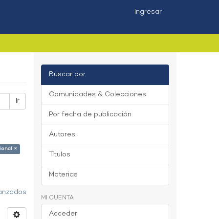
Ingresar
Buscar por
Comunidades & Colecciones
Ir
Por fecha de publicación
Autores
ional ×
Títulos
Materias
vanzados
MI CUENTA
Acceder