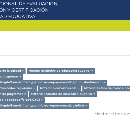
 de la calidad ×
Materia: Institutos de educación superior ×
de programas ×
SimpleSearch.filter.type: info:eu-repo/semantics/publishedVersion ×
rtunidades regionales ×
Materia: Licenciamiento ×
Materia: Estado de avance nac
ón de programas ×
Materia: Escuelas de educación superior ×
g/pe-repo/ocde/ford#5.03.01 ×
SimpleSearch.filter.type: info:eu-repo/semantics/article ×
Mostrar filtros a